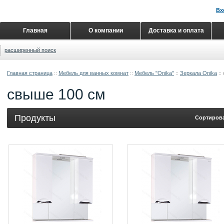
Вх
Главная
О компании
Доставка и оплата
расширенный поиск
Главная страница
::
Мебель для ванных комнат
::
Мебель "Onika"
::
Зеркала Onika
::
свыше 100 см
Продукты
Сортирова